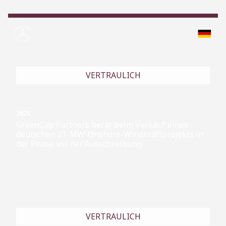
VERTRAULICH
2025
GreenCap Partners berät beim Verkauf eines
deutschen 21-MW-Onshore-Windkraftprojekts in
der Phase vor der Ausschreibung
VERTRAULICH