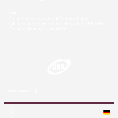
2026
GreenCap Partners berät Octopus beim
vollständigen Erwerb eines deutschen 28,5-MW-
Onshore-Windparks von UKA
Mehr erfahren